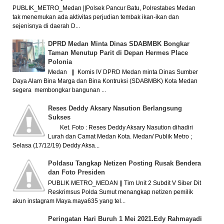
PUBLIK_METRO_Medan ||Polsek Pancur Batu, Polrestabes Medan
tak menemukan ada aktivitas perjudian tembak ikan-ikan dan
sejenisnya di daerah D...
DPRD Medan Minta Dinas SDABMBK Bongkar
Taman Menutup Parit di Depan Hermes Place
Polonia
Medan || Komis IV DPRD Medan minta Dinas Sumber
Daya Alam Bina Marga dan Bina Kontruksi (SDABMBK) Kota Medan
segera membongkar bangunan ...
Reses Deddy Aksary Nasution Berlangsung
Sukses
Ket. Foto : Reses Deddy Aksary Nasution dihadiri
Lurah dan Camat Medan Kota. Medan/ Publik Metro ;
Selasa (17/12/19) Deddy Aksa...
Poldasu Tangkap Netizen Posting Rusak Bendera
dan Foto Presiden
PUBLIK METRO_MEDAN || Tim Unit 2 Subdit V Siber Dit
Reskrimsus Polda Sumut menangkap netizen pemilik
akun instagram Maya.maya635 yang tel...
Peringatan Hari Buruh 1 Mei 2021.Edy Rahmayadi