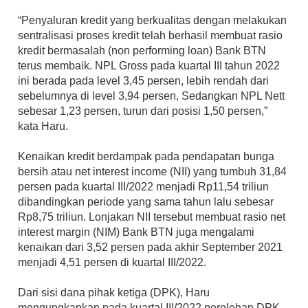
“Penyaluran kredit yang berkualitas dengan melakukan 
sentralisasi proses kredit telah berhasil membuat rasio 
kredit bermasalah (non performing loan) Bank BTN 
terus membaik. NPL Gross pada kuartal III tahun 2022 
ini berada pada level 3,45 persen, lebih rendah dari 
sebelumnya di level 3,94 persen, Sedangkan NPL Nett 
sebesar 1,23 persen, turun dari posisi 1,50 persen,” 
kata Haru.
Kenaikan kredit berdampak pada pendapatan bunga 
bersih atau net interest income (NII) yang tumbuh 31,84 
persen pada kuartal III/2022 menjadi Rp11,54 triliun 
dibandingkan periode yang sama tahun lalu sebesar 
Rp8,75 triliun. Lonjakan NII tersebut membuat rasio net 
interest margin (NIM) Bank BTN juga mengalami 
kenaikan dari 3,52 persen pada akhir September 2021 
menjadi 4,51 persen di kuartal III/2022.      
Dari sisi dana pihak ketiga (DPK), Haru 
mengungkapkan pada kuartal III/2022 perolehan DPK 