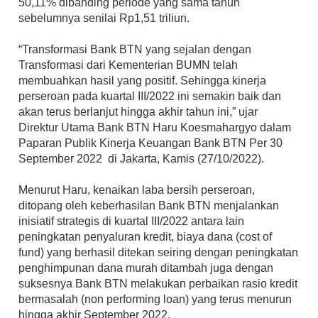
50,11% dibanding periode yang sama tahun 
sebelumnya senilai Rp1,51 triliun.
“Transformasi Bank BTN yang sejalan dengan 
Transformasi dari Kementerian BUMN telah 
membuahkan hasil yang positif. Sehingga kinerja 
perseroan pada kuartal III/2022 ini semakin baik dan 
akan terus berlanjut hingga akhir tahun ini,” ujar 
Direktur Utama Bank BTN Haru Koesmahargyo dalam 
Paparan Publik Kinerja Keuangan Bank BTN Per 30 
September 2022  di Jakarta, Kamis (27/10/2022).
Menurut Haru, kenaikan laba bersih perseroan, 
ditopang oleh keberhasilan Bank BTN menjalankan 
inisiatif strategis di kuartal III/2022 antara lain 
peningkatan penyaluran kredit, biaya dana (cost of 
fund) yang berhasil ditekan seiring dengan peningkatan 
penghimpunan dana murah ditambah juga dengan 
suksesnya Bank BTN melakukan perbaikan rasio kredit 
bermasalah (non performing loan) yang terus menurun 
hingga akhir September 2022.