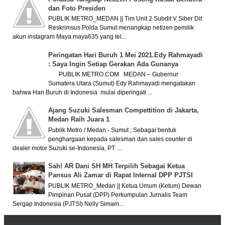
dan Foto Presiden
PUBLIK METRO_MEDAN || Tim Unit 2 Subdit V Siber Dit
Reskrimsus Polda Sumut menangkap netizen pemilik
akun instagram Maya.maya635 yang tel...
Peringatan Hari Buruh 1 Mei 2021.Edy Rahmayadi
: Saya Ingin Setiap Gerakan Ada Gunanya
PUBLIK METRO.COM MEDAN – Gubernur
Sumatera Utara (Sumut) Edy Rahmayadi mengatakan
bahwa Hari Buruh di Indonesia mulai diperingati ...
Ajang Suzuki Salesman Compettition di Jakarta,
Medan Raih Juara 1
Publik Metro / Medan - Sumut ; Sebagai bentuk
penghargaan kepada salesman dan sales counter di
dealer motor Suzuki se-Indonesia, PT. ...
Sah! AR Dani SH MH Terpilih Sebagai Ketua
Pansus Ali Zamar di Rapat Internal DPP PJTSI
PUBLIK METRO_Medan || Ketua Umum (Ketum) Dewan
Pimpinan Pusat (DPP) Perkumpulan Jurnalis Team
Sergap Indonesia (PJTSI) Nelly Simam...