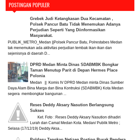
POSTINGAN POPULER
Grebek Judi Ketangkasan Dua Kecamatan ,
Polsek Pancur Batu Tidak Menemukan Adanya
Perjudian Seperti Yang Diinformasikan
Masyarakat.
PUBLIK_METRO_Medan ||Polsek Pancur Batu, Polrestabes Medan
tak menemukan ada aktivitas perjudian tembak ikan-ikan dan
sejenisnya di daerah D...
DPRD Medan Minta Dinas SDABMBK Bongkar
Taman Menutup Parit di Depan Hermes Place
Polonia
Medan || Komis IV DPRD Medan minta Dinas Sumber
Daya Alam Bina Marga dan Bina Kontruksi (SDABMBK) Kota Medan
segera membongkar bangunan ...
Reses Deddy Aksary Nasution Berlangsung
Sukses
Ket. Foto : Reses Deddy Aksary Nasution dihadiri
Lurah dan Camat Medan Kota. Medan/ Publik Metro ;
Selasa (17/12/19) Deddy Aksa...
Poldasu Tangkap Netizen Posting Rusak Bendera