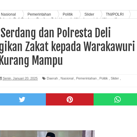
Nasional
Pemerintahan
Politik
Slider
TNI/POLRI
Polresta Deli Serdang Bagikan Zakat kepada Warakawuri dan Warga Kurang
 Serdang dan Polresta Deli
gikan Zakat kepada Warakawuri
 Kurang Mampu
Senin, Januari 20, 2025
Daerah
,
Nasional
,
Pemerintahan
,
Politik
,
Slider
,