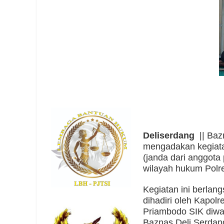
Deliserdang
|| Baz
mengadakan kegiata
(janda dari anggota
wilayah hukum Polre
Kegiatan ini berlang
dihadiri oleh Kapo
Priambodo SIK diwa
Baznas Deli Serdan