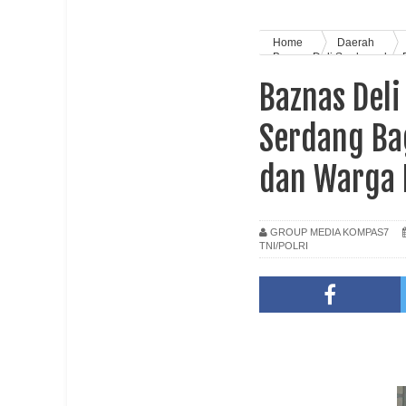
Home
Daerah
Baznas Deli Serdang dan 
Mampu
Baznas Deli
Serdang Ba
dan Warga
GROUP MEDIA KOMPAS7
TNI/POLRI