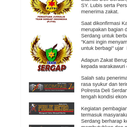
SY. Lubis serta Per
menerima zakat.
Saat dikonfirmasi K
merupakan bagian d
Serdang untuk ber
"Kami ingin menyam
untuk berbagi" ujar 
Adapun Zakat Berup
kepada warakawuri
Salah satu penerim
rasa syukur dan ter
Polresta Deli Serdan
tengah kondisi ekono
Kegiatan pembagian 
termasuk masyaraka
Serdang berharap k