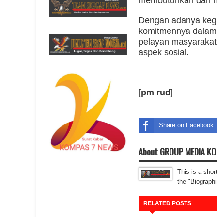
membutuhkan dan me
Dengan adanya kegia
komitmennya dalam 
pelayan masyarakat
aspek sosial.
[
pm rud
]
Share on Facebook
About GROUP MEDIA K
This is a shor
the "Biographi
RELATED POSTS