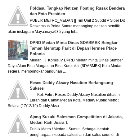
Poldasu Tangkap Netizen Posting Rusak Bendera
dan Foto Presiden
PUBLIK METRO_MEDAN || Tim Unit 2 Subdit V Siber Dit
Reskrimsus Polda Sumut menangkap netizen pemilik
akun instagram Maya.maya635 yang tel...
DPRD Medan Minta Dinas SDABMBK Bongkar
Taman Menutup Parit di Depan Hermes Place
Polonia
Medan || Komis IV DPRD Medan minta Dinas Sumber
Daya Alam Bina Marga dan Bina Kontruksi (SDABMBK) Kota Medan
segera membongkar bangunan ...
Reses Deddy Aksary Nasution Berlangsung
Sukses
Ket. Foto : Reses Deddy Aksary Nasution dihadiri
Lurah dan Camat Medan Kota. Medan/ Publik Metro ;
Selasa (17/12/19) Deddy Aksa...
Ajang Suzuki Salesman Compettition di Jakarta,
Medan Raih Juara 1
Publik Metro / Medan - Sumut ; Sebagai bentuk
penghargaan kepada salesman dan sales counter di