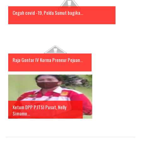
Cegah covid -19, Polda Sumut bagika...
Raja Gontar IV Korma Preneur Pejuan...
Ketum DPP PJTSI Pusat, Nelly
Simamo...