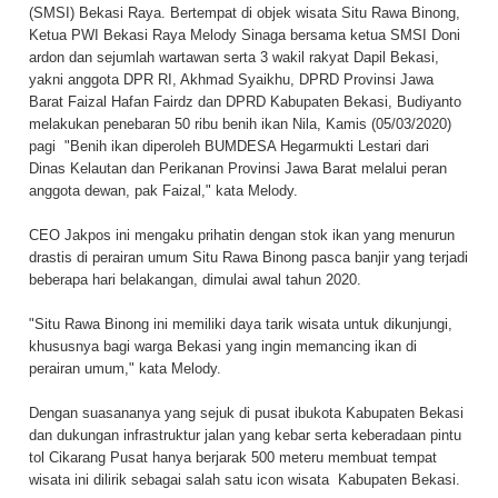
(SMSI) Bekasi Raya. Bertempat di objek wisata Situ Rawa Binong,
Ketua PWI Bekasi Raya Melody Sinaga bersama ketua SMSI Doni
ardon dan sejumlah wartawan serta 3 wakil rakyat Dapil Bekasi,
yakni anggota DPR RI, Akhmad Syaikhu, DPRD Provinsi Jawa
Barat Faizal Hafan Fairdz dan DPRD Kabupaten Bekasi, Budiyanto
melakukan penebaran 50 ribu benih ikan Nila, Kamis (05/03/2020)
pagi "Benih ikan diperoleh BUMDESA Hegarmukti Lestari dari
Dinas Kelautan dan Perikanan Provinsi Jawa Barat melalui peran
anggota dewan, pak Faizal," kata Melody.
CEO Jakpos ini mengaku prihatin dengan stok ikan yang menurun
drastis di perairan umum Situ Rawa Binong pasca banjir yang terjadi
beberapa hari belakangan, dimulai awal tahun 2020.
"Situ Rawa Binong ini memiliki daya tarik wisata untuk dikunjungi,
khususnya bagi warga Bekasi yang ingin memancing ikan di
perairan umum," kata Melody.
Dengan suasananya yang sejuk di pusat ibukota Kabupaten Bekasi
dan dukungan infrastruktur jalan yang kebar serta keberadaan pintu
tol Cikarang Pusat hanya berjarak 500 meteru membuat tempat
wisata ini dilirik sebagai salah satu icon wisata Kabupaten Bekasi.