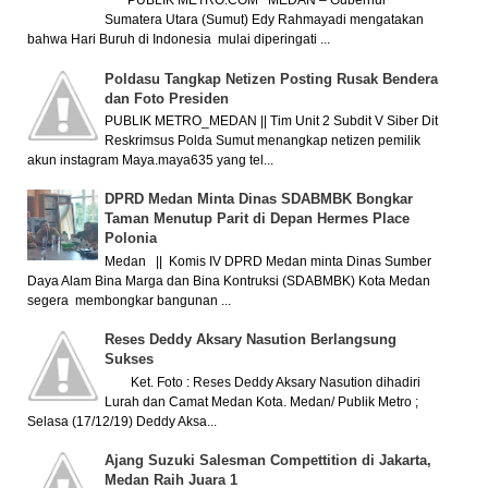
PUBLIK METRO.COM MEDAN – Gubernur
Sumatera Utara (Sumut) Edy Rahmayadi mengatakan
bahwa Hari Buruh di Indonesia mulai diperingati ...
Poldasu Tangkap Netizen Posting Rusak Bendera
dan Foto Presiden
PUBLIK METRO_MEDAN || Tim Unit 2 Subdit V Siber Dit
Reskrimsus Polda Sumut menangkap netizen pemilik
akun instagram Maya.maya635 yang tel...
DPRD Medan Minta Dinas SDABMBK Bongkar
Taman Menutup Parit di Depan Hermes Place
Polonia
Medan || Komis IV DPRD Medan minta Dinas Sumber
Daya Alam Bina Marga dan Bina Kontruksi (SDABMBK) Kota Medan
segera membongkar bangunan ...
Reses Deddy Aksary Nasution Berlangsung
Sukses
Ket. Foto : Reses Deddy Aksary Nasution dihadiri
Lurah dan Camat Medan Kota. Medan/ Publik Metro ;
Selasa (17/12/19) Deddy Aksa...
Ajang Suzuki Salesman Compettition di Jakarta,
Medan Raih Juara 1